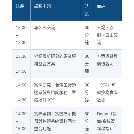
時段
議程主題
時
備註
長
13:00
報名與交流
30
入場、簽
–
分
到、自由交
13:30
鐘
流
13:30
介紹最新研發的專業服
30
方案概覽與
–
務整合方案
分
價值說明
14:00
鐘
14:00
案例研究：台灣工廠透
30
「X%」可
–
過系統與諮詢服務，業
分
替換為實際
14:30
績提升 X%
鐘
數據
14:30
實際案例：實機展示機
30
Demo（設
–
器與軟體系統資料同步
分
備/系統資
15:00
整合功能
鐘
料串接）