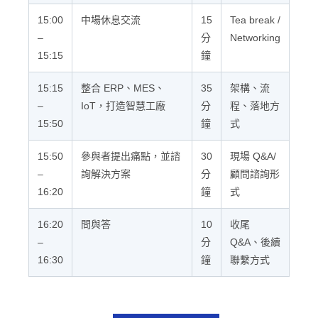
15:00
中場休息交流
15
Tea break /
–
分
Networking
15:15
鐘
15:15
整合 ERP、MES、
35
架構、流
–
IoT，打造智慧工廠
分
程、落地方
15:50
鐘
式
15:50
參與者提出痛點，並諮
30
現場 Q&A/
–
詢解決方案
分
顧問諮詢形
16:20
鐘
式
16:20
問與答
10
收尾
–
分
Q&A、後續
16:30
鐘
聯繫方式