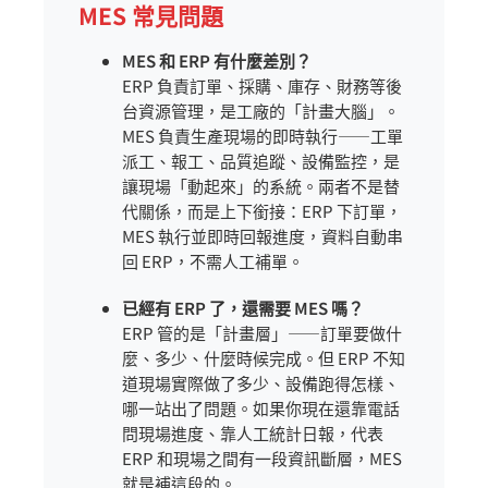
MES 常見問題
MES 和 ERP 有什麼差別？
ERP 負責訂單、採購、庫存、財務等後
台資源管理，是工廠的「計畫大腦」。
MES 負責生產現場的即時執行——工單
派工、報工、品質追蹤、設備監控，是
讓現場「動起來」的系統。兩者不是替
代關係，而是上下銜接：ERP 下訂單，
MES 執行並即時回報進度，資料自動串
回 ERP，不需人工補單。
已經有 ERP 了，還需要 MES 嗎？
ERP 管的是「計畫層」——訂單要做什
麼、多少、什麼時候完成。但 ERP 不知
道現場實際做了多少、設備跑得怎樣、
哪一站出了問題。如果你現在還靠電話
問現場進度、靠人工統計日報，代表
ERP 和現場之間有一段資訊斷層，MES
就是補這段的。