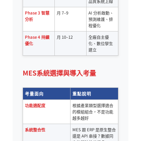
品質系統上線
Phase 3 智慧
月 7–9
AI 分析啟動、
分析
預測維護、排
程優化
Phase 4 持續
月 10–12
全廠自主優
優化
化、數位孿生
建立
MES系統選擇與導入考量
考量面向
重點說明
功能適配度
根據產業類型選擇適合
的模組組合，不是功能
越多越好
系統整合性
MES 跟 ERP 是原生整合
還是 API 串接？數據同