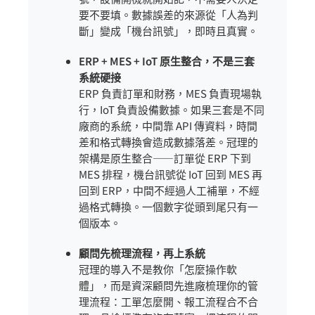
要不要填。數據誤差的來源從「人為判
斷」變成「機台訊號」，即時且真實。
ERP + MES + IoT 原生整合，不是三套
系統硬接
ERP 負責訂單和財務，MES 負責現場執
行，IoT 負責設備數據。如果三套是不同
廠商的系統，中間靠 API 傳資料，時間
差和格式轉換會造成數據落差。冠理的
架構是原生整合——訂單從 ERP 下到
MES 排程，機台訊號從 IoT 回到 MES 再
回到 ERP，中間不經過人工補單，不經
過格式轉換。一個數字從頭到尾只有一
個版本。
顧問先梳理流程，再上系統
冠理的導入不是教你「怎麼操作軟
體」，而是資深顧問先進廠梳理你的管
理流程：工單怎麼開、報工流程合不合