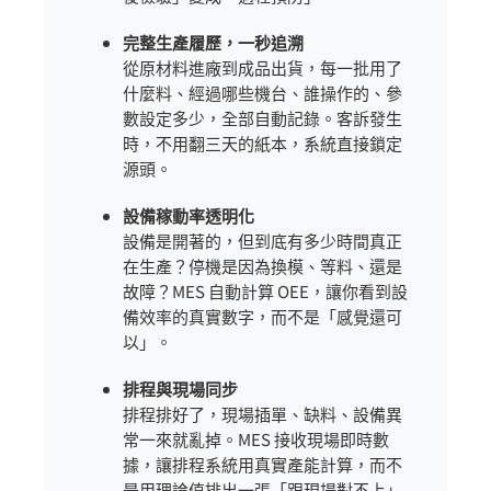
完整生產履歷，一秒追溯
從原材料進廠到成品出貨，每一批用了
什麼料、經過哪些機台、誰操作的、參
數設定多少，全部自動記錄。客訴發生
時，不用翻三天的紙本，系統直接鎖定
源頭。
設備稼動率透明化
設備是開著的，但到底有多少時間真正
在生產？停機是因為換模、等料、還是
故障？MES 自動計算 OEE，讓你看到設
備效率的真實數字，而不是「感覺還可
以」。
排程與現場同步
排程排好了，現場插單、缺料、設備異
常一來就亂掉。MES 接收現場即時數
據，讓排程系統用真實產能計算，而不
是用理論值排出一張「跟現場對不上」