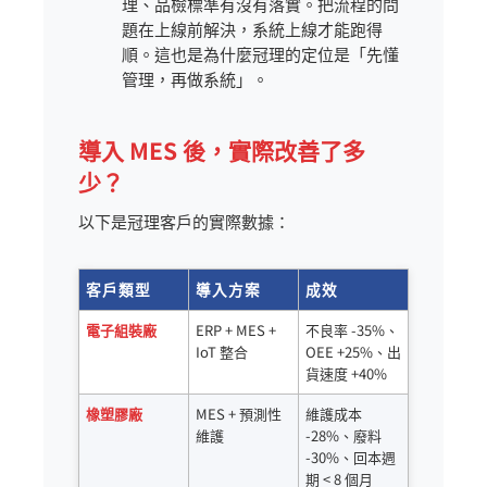
理、品檢標準有沒有落實。把流程的問
題在上線前解決，系統上線才能跑得
順。這也是為什麼冠理的定位是「先懂
管理，再做系統」。
導入 MES 後，實際改善了多
少？
以下是冠理客戶的實際數據：
客戶類型
導入方案
成效
電子組裝廠
ERP + MES +
不良率 -35%、
IoT 整合
OEE +25%、出
貨速度 +40%
橡塑膠廠
MES + 預測性
維護成本
維護
-28%、廢料
-30%、回本週
期 < 8 個月