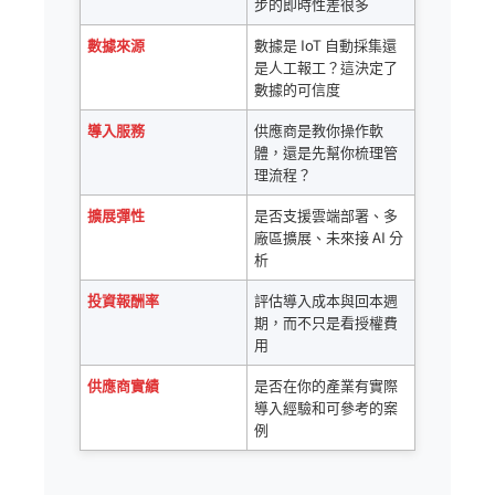
步的即時性差很多
數據來源
數據是 IoT 自動採集還
是人工報工？這決定了
數據的可信度
導入服務
供應商是教你操作軟
體，還是先幫你梳理管
理流程？
擴展彈性
是否支援雲端部署、多
廠區擴展、未來接 AI 分
析
投資報酬率
評估導入成本與回本週
期，而不只是看授權費
用
供應商實績
是否在你的產業有實際
導入經驗和可參考的案
例