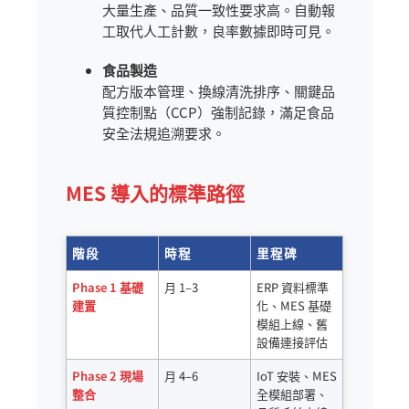
大量生產、品質一致性要求高。自動報
工取代人工計數，良率數據即時可見。
食品製造
配方版本管理、換線清洗排序、關鍵品
質控制點（CCP）強制記錄，滿足食品
安全法規追溯要求。
MES 導入的標準路徑
階段
時程
里程碑
Phase 1 基礎
月 1–3
ERP 資料標準
建置
化、MES 基礎
模組上線、舊
設備連接評估
Phase 2 現場
月 4–6
IoT 安裝、MES
整合
全模組部署、