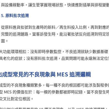
與設備稼動率，讓生管掌握現場狀態，快速應對插單與排程變
5. 原料批次追溯
從原料進貨批號到生產時的新料／再生料投入比例，再到對應的
完整的追溯鏈路。當客訴發生時，能沿著批號反向追溯到特定
圍。
大功能環環相扣：沒有即時參數監控，不良追溯就缺少數據基礎
具老化的症狀；沒有原料批次追溯，品質問題可能永遠無法定位
出成型常見的不良現象與 MES 追溯邏輯
成型的不良現象種類繁多，每一種不良的根因都可能涉及製程參
型 MES 的價值在於：每一模的參數都被即時記錄，當不良發
交叉比對定位根因。