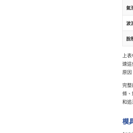
氣
波
脫
上表
速這
原因
完整
條、
和追
模具