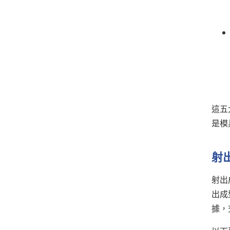
這五
是模
射
射出
出成
據，