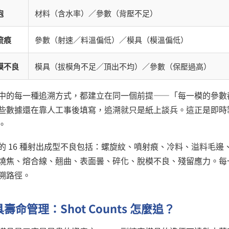
泡
材料（含水率）／參數（背壓不足）
流痕
參數（射速／料溫偏低）／模具（模溫偏低）
模不良
模具（拔模角不足／頂出不均）／參數（保壓過高）
中的每一種追溯方式，都建立在同一個前提——「每一模的參數
些數據還在靠人工事後填寫，追溯就只是紙上談兵。這正是即時
。
的 16 種射出成型不良包括：螺旋紋、噴射痕、冷料、溢料毛
燒焦、熔合線、翹曲、表面曇、碎化、脫模不良、殘留應力。每一
溯路徑。
壽命管理：Shot Counts 怎麼追？