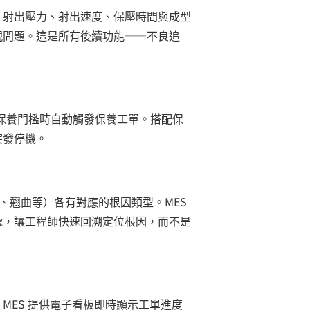
、射出壓力、射出速度、保壓時間與成型
現問題。這是所有後續功能——不良追
設定的保養門檻時自動觸發保養工單。搭配保
突發停機。
條、翹曲等）各有對應的根因類型。MES
號，讓工程師快速回溯定位根因，而不是
MES 提供電子看板即時顯示工單進度