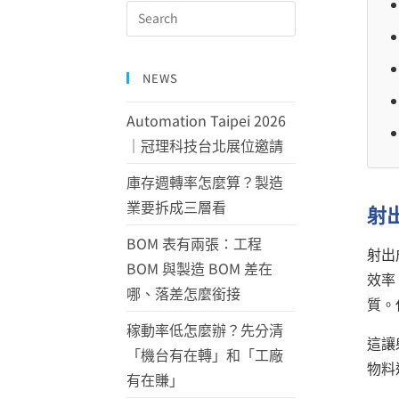
NEWS
Automation Taipei 2026
｜冠理科技台北展位邀請
庫存週轉率怎麼算？製造
業要拆成三層看
射
BOM 表有兩張：工程
射出
BOM 與製造 BOM 差在
效率
哪、落差怎麼銜接
質。
稼動率低怎麼辦？先分清
這讓
「機台有在轉」和「工廠
物料
有在賺」