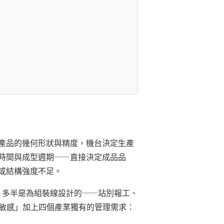
產品的幾何形狀與精度，機台決定生產
時間與成型週期——直接決定成品品
或結構強度不足。
ES 多半是為組裝線設計的——站別報工、
數敏感」加上四個產業獨有的管理需求：