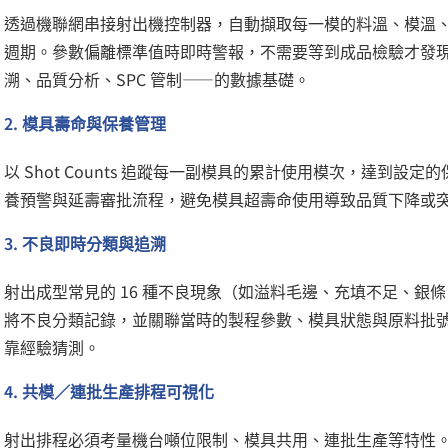
透過機聯網串接射出機控制器，自動擷取每一模的料溫、模溫
週期。參數偏離標準值時即時警報，不需要等到成品檢驗才發
溯、品質分析、SPC 管制——的數據基礎。
2. 模具壽命與保養管理
以 Shot Counts 追蹤每一副模具的累計使用模次，達到
養預警與延壽審批流程，避免模具超壽命使用導致品質下降或
3. 不良即時分類與追溯
射出成型常見的 16 種不良現象（如溢料毛邊、充填不足、銀
將不良分類記錄，並關聯當時的製程參數、模具狀態與原料批
靠經驗猜測。
4. 共模／連批生產排程可視化
射出排程必須考量機台噸位限制、模具共用、連批生產等特性。