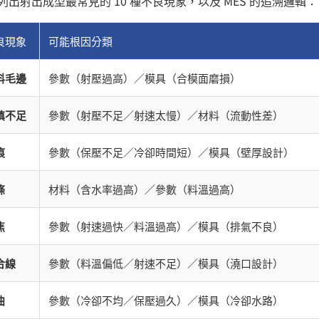
列出射出成型最常見的 10 種不良現象，以及 MES 的追溯邏輯：
良現象
可能根因分類
料毛邊
參數（射壓過高）／模具（合模面磨損）
填不足
參數（射壓不足／射速太慢）／材料（流動性差）
痕
參數（保壓不足／冷卻時間短）／模具（壁厚設計）
條
材料（含水率過高）／參數（料溫過高）
焦
參數（射速過快／料溫過高）／模具（排氣不良）
合線
參數（料溫偏低／射速不足）／模具（澆口設計）
曲
參數（冷卻不均／保壓過久）／模具（冷卻水路）