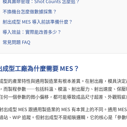
模具壽命管理：Shot Counts 怎麼追？
不換機台怎麼做數據採集？
射出成型 MES 導入前該準備什麼？
導入效益：實際能改善多少？
常見問題 FAQ
出成型工廠為什麼需要 MES？
成型的產業特性與通用製造業有根本差異。在射出廠，模具決定
，而製程參數——包括料溫、模溫、射出壓力、射出速度、保壓
任何一個參數的微小偏移，都可能導致成品尺寸超差、外觀瑕疵
射出成型 MES 跟通用製造業的 MES 有本質上的不同。通用 M
過站、WIP 追蹤。但射出成型不是組裝邏輯，它的核心是「參