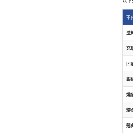
以下
不
溢
充
凹
銀
燒
熔
翹