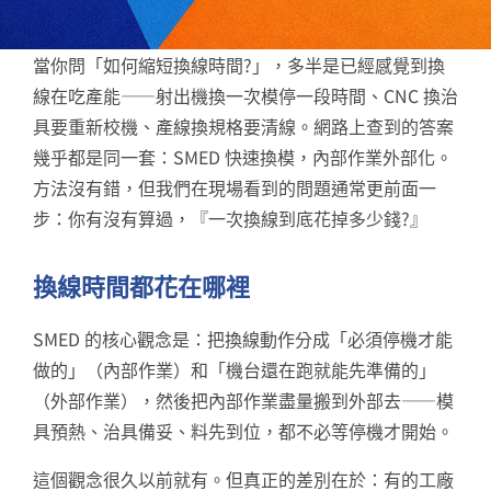
當你問「如何縮短換線時間?」，多半是已經感覺到換
線在吃產能——射出機換一次模停一段時間、CNC 換治
具要重新校機、產線換規格要清線。網路上查到的答案
幾乎都是同一套：SMED 快速換模，內部作業外部化。
方法沒有錯，但我們在現場看到的問題通常更前面一
步：你有沒有算過，『一次換線到底花掉多少錢?』
換線時間都花在哪裡
SMED 的核心觀念是：把換線動作分成「必須停機才能
做的」（內部作業）和「機台還在跑就能先準備的」
（外部作業），然後把內部作業盡量搬到外部去——模
具預熱、治具備妥、料先到位，都不必等停機才開始。
這個觀念很久以前就有。但真正的差別在於：有的工廠