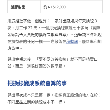
塑膠射出
約 NT$12,000
用這組數字做一個粗算：一家射出廠如果每天換線 3
次、月工作 22 天，一個月光換線就是七十多萬（實際
金額請帶入貴廠的換線次數與費率）。這筆錢不會出現
在損益表的任何一欄——它散落在
稼動率
、廢料率和加
班費裡。
算出金額之後，「要不要改善換線」就不再是精實口
號，而是一道很好回答的數學題。
把換線變成系統會算的事
算出單次成本只是第一步。換線真正麻煩的地方在於：
不同產品之間的換線成本不一樣。