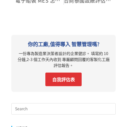
電子組裝 MES 怎麼導入？SMT 產線痛點與整廠整合實例
台商泰國設廠評估清單：五個維度，最後一個最常被漏掉
你的工廠,值得導入 智慧管理嗎?
一份專為製造業決策者設計的企業健診。 填寫約 10
分鐘,2-3 個工作天內收到 專屬顧問回覆的客製化工廠
評估報告。
自我評估表