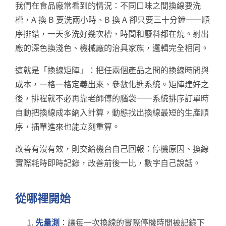
我們在食品廠常看到的情況：不同口味之間換線要洗
槽，A 換 B 要洗兩小時、B 換 A 卻只要三十分鐘——順
序排錯，一天多洗好幾次槽，時間和廢料都在燒。射出
廠的深色換淺色、機械廠的治具家族，邏輯完全相同。
這就是「換線矩陣」：把任兩個產品之間的換線時間與
成本，一格一格定義出來、參數化進系統。矩陣建好之
後，排程就不必再靠老師傅的腦袋——系統排序訂單時
自動把換線成本納入計算，動態找出換線最短的生產順
序，插單進來也能立刻重算。
改善有沒有效，則交給機台自己回報：停機原因、換線
實際耗時即時記錄，改善前後一比，數字自己說話。
從哪裡開始
先量測
：讓每一次換線的實際停機時間被記錄下